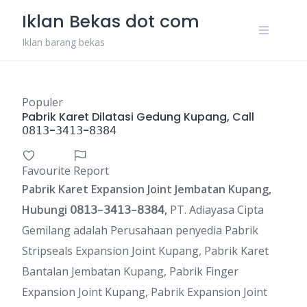
Skip
Iklan Bekas dot com
to
content
Iklan barang bekas
Populer
Pabrik Karet Dilatasi Gedung Kupang, Call
𝟢𝟪𝟣𝟥-𝟥𝟦𝟣𝟥-𝟪𝟥𝟪𝟦
Favourite
Report
Pabrik Karet Expansion Joint Jembatan Kupang
,
Hubungi
𝟢𝟪𝟣𝟥
–
𝟥𝟦𝟣𝟥
–
𝟪𝟥𝟪𝟦
,
PT. Adiayasa Cipta
Gemilang adalah Perusahaan penyedia Pabrik
Stripseals Expansion Joint Kupang, Pabrik Karet
Bantalan Jembatan Kupang, Pabrik Finger
Expansion Joint Kupang, Pabrik Expansion Joint