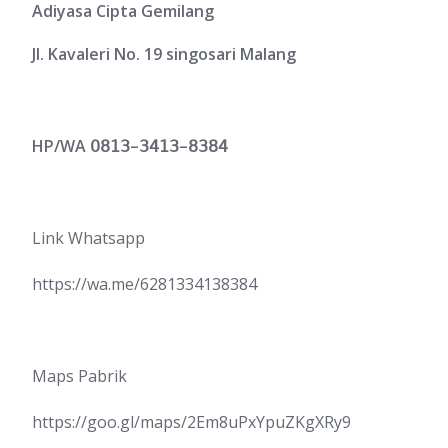
Adiyasa Cipta Gemilang
Jl. Kavaleri No. 19 singosari Malang
HP/WA
𝟢𝟪𝟣𝟥
–
𝟥𝟦𝟣𝟥
–
𝟪𝟥𝟪𝟦
Link Whatsapp
https://wa.me/6281334138384
Maps Pabrik
https://goo.gl/maps/2Em8uPxYpuZKgXRy9