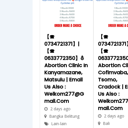
【☎
【☎
0734721371】|
0734721371
【☎
【☎
0633772350】⛢
063377235
Abortion Clinic In
Abortion Cli
Kanyamazane,
Cofimvaba
Matsulu | Email
Tsomo,
Us Also :
Cradock | E
Welkom277@g
Us Also :
Mail.com
Welkom27
Mail.com
2 days ago
2 days ago
Bangka Belitung
Bali
Lain-lain