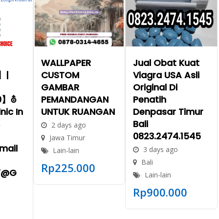
WALLPAPER
Jual Obat Kuat
】|
CUSTOM
Viagra USA Asli
GAMBAR
Original Di
0】⛢
PEMANDANGAN
Penatih
nic In
UNTUK RUANGAN
Denpasar Timur
,
Bali
2 days ago
0823.2474.1545
Jawa Timur
mail
3 days ago
Lain-lain
Bali
Rp
225.000
7@g
Lain-lain
Rp
900.000