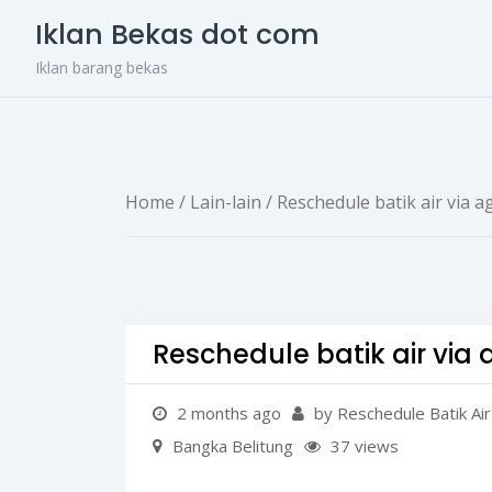
Skip
Iklan Bekas dot com
to
content
Iklan barang bekas
Home
/
Lain-lain
/ Reschedule batik air via 
Reschedule batik air via
2 months ago
by Reschedule Batik Air
Bangka Belitung
37 views