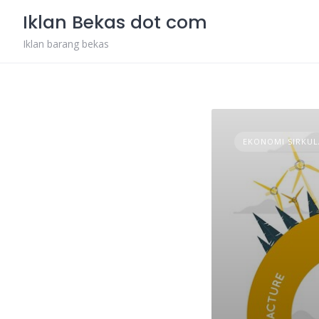
Skip
Iklan Bekas dot com
to
content
Iklan barang bekas
EKONOMI SIRKU