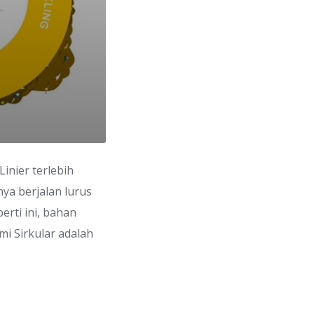
nier terlebih
nya berjalan lurus
rti ini, bahan
i Sirkular adalah