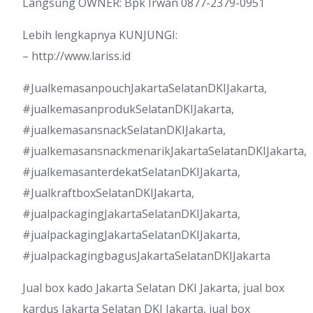
Langsung OWNER: Bpk Irwan 0877-2379-0951
Lebih lengkapnya KUNJUNGI:
– http://www.lariss.id
#JualkemasanpouchJakartaSelatanDKIJakarta,
#jualkemasanprodukSelatanDKIJakarta,
#jualkemasansnackSelatanDKIJakarta,
#jualkemasansnackmenarikJakartaSelatanDKIJakarta,
#jualkemasanterdekatSelatanDKIJakarta,
#JualkraftboxSelatanDKIJakarta,
#jualpackagingJakartaSelatanDKIJakarta,
#jualpackagingJakartaSelatanDKIJakarta,
#jualpackagingbagusJakartaSelatanDKIJakarta
Jual box kado Jakarta Selatan DKI Jakarta, jual box
kardus Jakarta Selatan DKI Jakarta, jual box