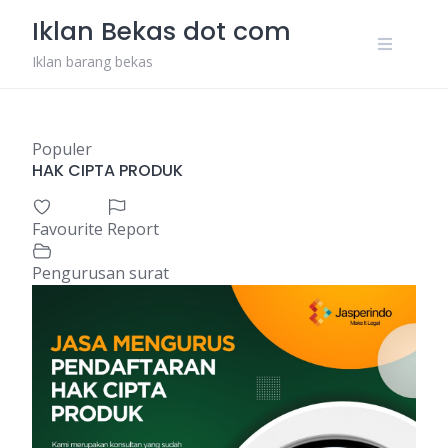
Skip
Iklan Bekas dot com
to
content
Iklan barang bekas
Populer
HAK CIPTA PRODUK
Favourite
Report
Pengurusan surat