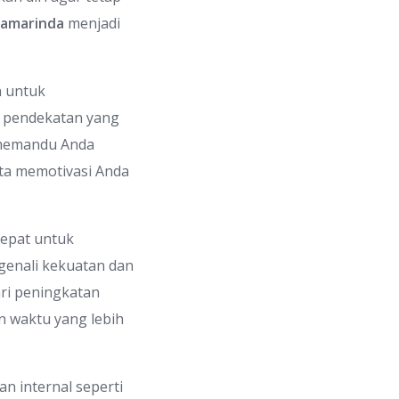
Samarinda
menjadi
n untuk
i pendekatan yang
 memandu Anda
ta memotivasi Anda
tepat untuk
enali kekuatan dan
ari peningkatan
n waktu yang lebih
n internal seperti