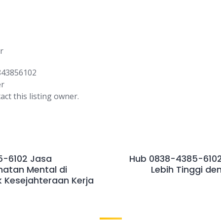
r
843856102
er
act this listing owner.
5-6102 Jasa
Hub 0838-4385-6102 
atan Mental di
Lebih Tinggi de
 Kesejahteraan Kerja