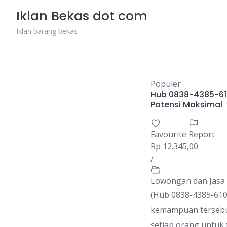
Skip
Iklan Bekas dot com
to
content
Iklan barang bekas
Populer
Hub 0838-4385-61
Potensi Maksimal
Favourite
Report
Rp 12.345,00
/
Lowongan dan Jasa
(Hub 0838-4385-6102
kemampuan tersebut 
setiap orang untuk 