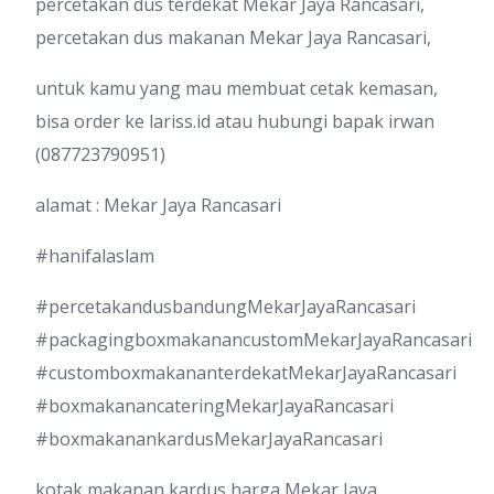
percetakan dus terdekat Mekar Jaya Rancasari,
percetakan dus makanan Mekar Jaya Rancasari,
untuk kamu yang mau membuat cetak kemasan,
bisa order ke lariss.id atau hubungi bapak irwan
(087723790951)
alamat : Mekar Jaya Rancasari
#hanifalaslam
#percetakandusbandungMekarJayaRancasari
#packagingboxmakanancustomMekarJayaRancasari
#customboxmakananterdekatMekarJayaRancasari
#boxmakanancateringMekarJayaRancasari
#boxmakanankardusMekarJayaRancasari
kotak makanan kardus harga Mekar Jaya