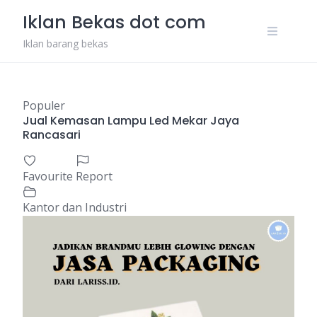
Skip
Iklan Bekas dot com
to
content
Iklan barang bekas
Populer
Jual Kemasan Lampu Led Mekar Jaya
Rancasari
Favourite
Report
Kantor dan Industri