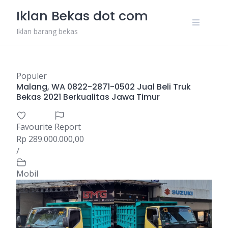
Skip
Iklan Bekas dot com
to
content
Iklan barang bekas
Populer
Malang, WA 0822-2871-0502 Jual Beli Truk
Bekas 2021 Berkualitas Jawa Timur
Favourite
Report
Rp 289.000.000,00
/
Mobil