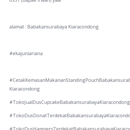
0951 (Bapak Irwan) yaa!
alamat : Babakansurabaya Kiaracondong
#ekajuniariana
#CetakKemasanMakananStandingPouchBabakansura
Kiaracondong
#TokoJualDusCupcakeBabakansurabayaKiaracondong
#TokoDusDonatTerdekatBabakansurabayaKiaracond
#TokoDusHampersTerdekatBabakansurabayaKiaraco