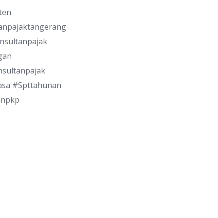
ten
sanpajaktangerang
nsultanpajak
gan
sultanpajak
asa #Spttahunan
anpkp