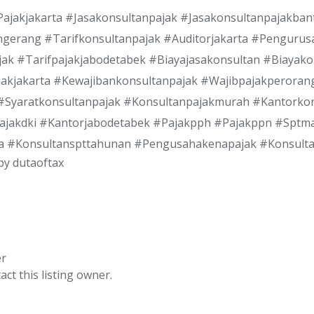
ajakjakarta #Jasakonsultanpajak #Jasakonsultanpajakban
ngerang #Tarifkonsultanpajak #Auditorjakarta #Penguru
ak #Tarifpajakjabodetabek #Biayajasakonsultan #Biayako
jakjakarta #Kewajibankonsultanpajak #Wajibpajakperoran
#Syaratkonsultanpajak #Konsultanpajakmurah #Kantorkon
ajakdki #Kantorjabodetabek #Pajakpph #Pajakppn #Sptm
a #Konsultanspttahunan #Pengusahakenapajak #Konsult
by
dutaoftax
er
act this listing owner.