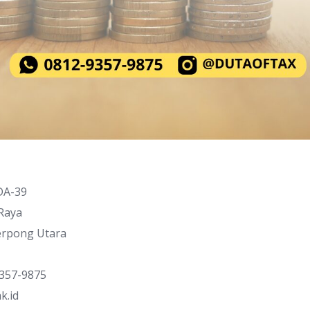
DA-39
 Raya
Serpong Utara
9357-9875
k.id