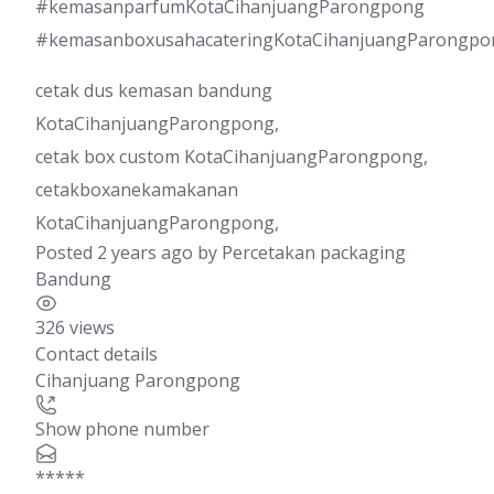
#kemasanparfumKotaCihanjuangParongpong
#kemasanboxusahacateringKotaCihanjuangParongpo
cetak dus kemasan bandung
KotaCihanjuangParongpong,
cetak box custom KotaCihanjuangParongpong,
cetakboxanekamakanan
KotaCihanjuangParongpong,
Posted 2 years ago
by
Percetakan packaging
Bandung
326 views
Contact details
Cihanjuang Parongpong
Show phone number
*****