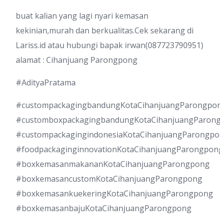
buat kalian yang lagi nyari kemasan
kekinian,murah dan berkualitas.Cek sekarang di
Lariss.id atau hubungi bapak irwan(087723790951)
alamat : Cihanjuang Parongpong
#AdityaPratama
#custompackagingbandungKotaCihanjuangParongpo
#customboxpackagingbandungKotaCihanjuangParon
#custompackagingindonesiaKotaCihanjuangParongp
#foodpackaginginnovationKotaCihanjuangParongpon
#boxkemasanmakananKotaCihanjuangParongpong
#boxkemasancustomKotaCihanjuangParongpong
#boxkemasankuekeringKotaCihanjuangParongpong
#boxkemasanbajuKotaCihanjuangParongpong