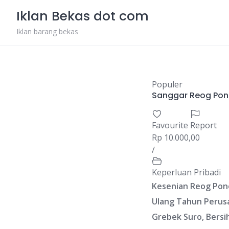
Skip
Iklan Bekas dot com
to
content
Iklan barang bekas
Populer
Sanggar Reog Po
Favourite
Report
Rp 10.000,00
/
Keperluan Pribadi
Kesenian Reog Pono
Ulang Tahun Perusah
Grebek Suro, Bersih