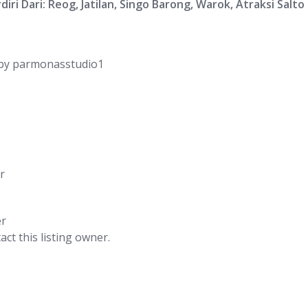
ri Dari: Reog, Jatilan, Singo Barong, Warok, Atraksi Sal
by
parmonasstudio1
r
er
act this listing owner.