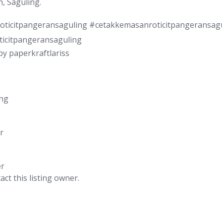
n, Saguling.
oticitpangeransaguling #cetakkemasanroticitpangeransag
icitpangeransaguling
by
paperkraftlariss
ing
r
er
act this listing owner.