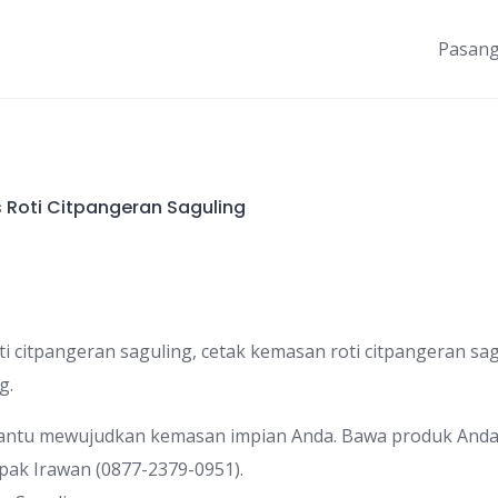
Pasang
Roti Citpangeran Saguling
ti citpangeran saguling, cetak kemasan roti citpangeran sag
g.
bantu mewujudkan kemasan impian Anda. Bawa produk Anda t
ak Irawan (0877-2379-0951).