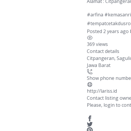
Alamat : Citpangera
#arfina #kemasanri
#tempatcetakdusrot
Posted 2 years ago
369 views
Contact details
Citpangeran, Sagul
Jawa Barat
Show phone numbe
http://lariss.id
Contact listing own
Please, login to cont