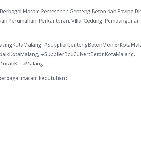
 Berbagai Macam Pemesanan Genteng Beton dan Paving Bl
uan Perumahan, Perkantoran, Villa, Gedung, Pembangunan 
avingKotaMalang, #SupplierGentengBetonMonierKotaMal
baikKotaMalang, #SupplierBoxCulvertBetonKotaMalang,
kMurahKotaMalang
berbagai macam kebutuhan :