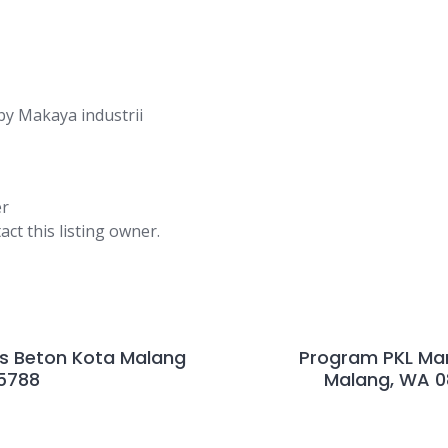
by
Makaya industrii
er
act this listing owner.
as Beton Kota Malang
Program PKL Ma
-5788
Malang, WA 0