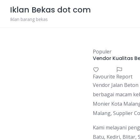
Skip
Iklan Bekas dot com
to
content
Iklan barang bekas
Populer
Vendor Kualitas B
Favourite
Report
Vendor Jalan Beton K
berbagai macam keb
Monier Kota Malang
Malang, Supplier C
Kami melayani peng
Batu, Kediri, Blitar