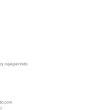
by
cvjasperindo
ndo.com
er