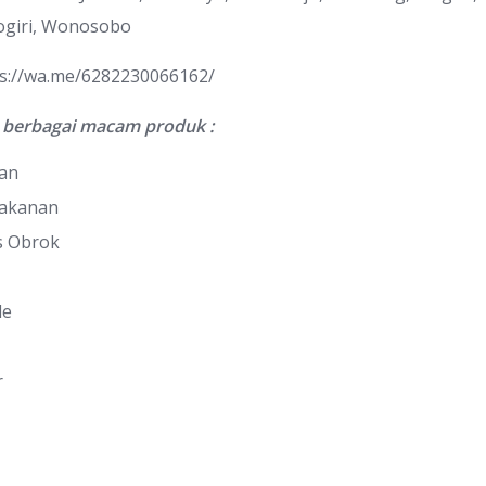
giri, Wonosobo
ps://wa.me/6282230066162/
berbagai macam produk :
nan
Makanan
s Obrok
le
r