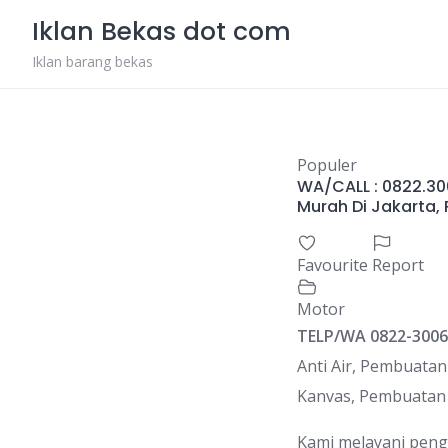
Skip
Iklan Bekas dot com
to
content
Iklan barang bekas
Populer
WA/CALL : 0822.3
Murah Di Jakarta,
Favourite
Report
Motor
TELP/WA 0822-3006
Anti Air, Pembuata
Kanvas, Pembuatan
Kami melayani pengi