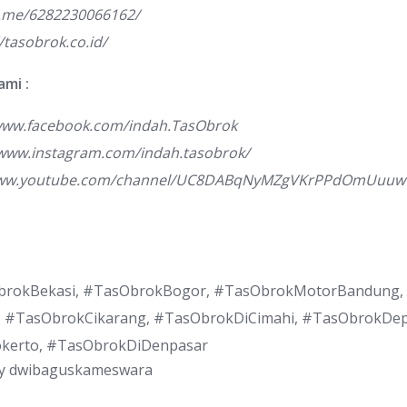
a.me/6282230066162/
//tasobrok.co.id/
ami :
/www.facebook.com/indah.TasObrok
/www.instagram.com/indah.tasobrok/
www.youtube.com/channel/UC8DABqNyMZgVKrPPdOmUuuw
brokBekasi, #TasObrokBogor, #TasObrokMotorBandung,
 #TasObrokCikarang, #TasObrokDiCimahi, #TasObrokDep
kerto, #TasObrokDiDenpasar
y
dwibaguskameswara