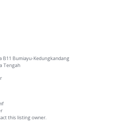
ia B11 Bumiayu-Kedungkandang
a Tengah
r
mf
er
act this listing owner.