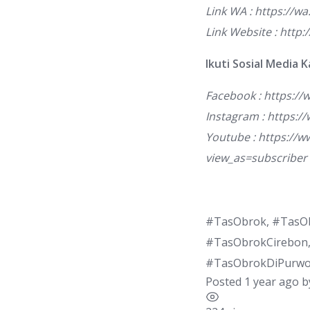
Link WA :
https://w
Link Website :
http:
Ikuti Sosial Media K
Facebook :
https:/
Instagram :
https:/
Youtube :
https://
view_as=subscriber
#TasObrok, #TasO
#TasObrokCirebon,
#TasObrokDiPurwo
Posted 1 year ago
b