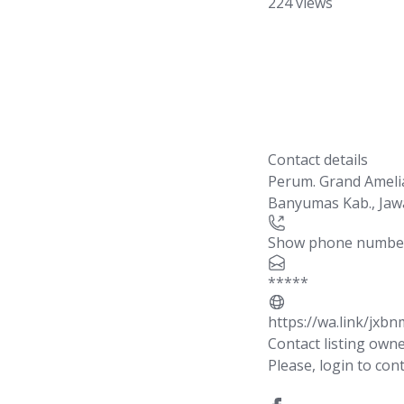
224 views
Contact details
Perum. Grand Amel
Banyumas Kab.
,
Jaw
Show phone numbe
*****
https://wa.link/jxbn
Contact listing own
Please, login to cont