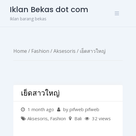
Skip
Iklan Bekas dot com
to
content
Iklan barang bekas
Home
/
Fashion
/
Aksesoris
/ เย็ดสาวใหญ่
เย็ดสาวใหญ่
1 month ago
by pifweb pifweb
Aksesoris
,
Fashion
Bali
32 views