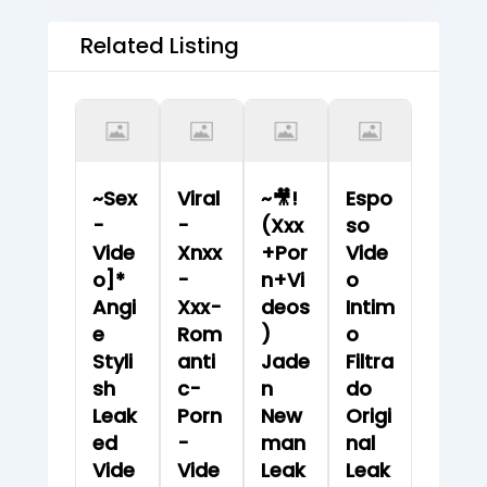
Related Listing
~Sex
Viral
~🎥!
Espo
-
-
(Xxx
So
Vide
Xnxx
+Por
Vide
O]*
-
N+Vi
O
Angi
Xxx-
Deos
Intim
E
Rom
)
O
Styli
Anti
Jade
Filtra
Sh
C-
N
Do
Leak
Porn
New
Origi
Ed
-
Man
Nal
Vide
Vide
Leak
Leak