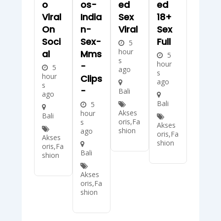
O
Os-
Ed
Ed
Viral
India
Sex
18+
On
N-
Viral
Sex
Soci
Sex-
Full
5
hour
Al
Mms
5
s
hour
-
5
ago
s
hour
Clips
ago
s
-
Bali
ago
Bali
5
Akses
hour
Bali
oris
,
Fa
s
Akses
shion
ago
oris
,
Fa
Akses
shion
oris
,
Fa
Bali
shion
Akses
oris
,
Fa
shion