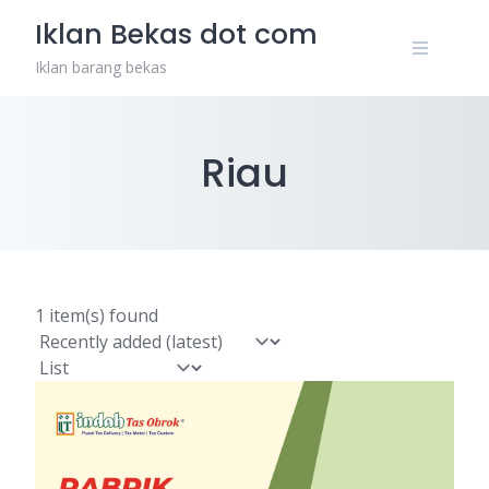
Skip
Iklan Bekas dot com
to
content
Iklan barang bekas
Riau
1 item(s) found