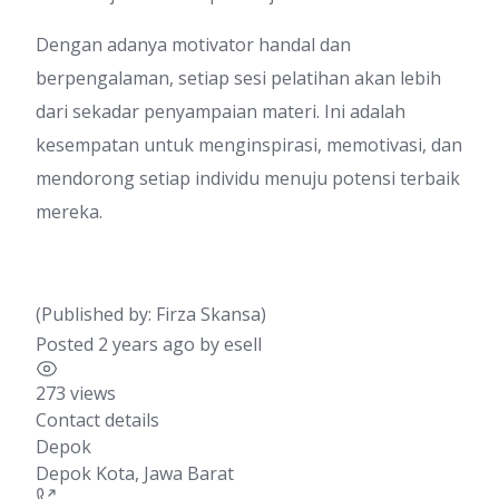
Dengan adanya motivator handal dan
berpengalaman, setiap sesi pelatihan akan lebih
dari sekadar penyampaian materi. Ini adalah
kesempatan untuk menginspirasi, memotivasi, dan
mendorong setiap individu menuju potensi terbaik
mereka.
(Published by: Firza Skansa)
Posted 2 years ago
by
esell
273 views
Contact details
Depok
Depok Kota
,
Jawa Barat