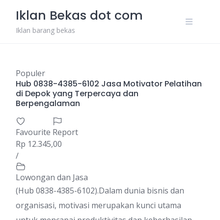
Skip
Iklan Bekas dot com
to
content
Iklan barang bekas
Populer
Hub 0838-4385-6102 Jasa Motivator Pelatihan
di Depok yang Terpercaya dan
Berpengalaman
Favourite
Report
Rp 12.345,00
/
Lowongan dan Jasa
(Hub 0838-4385-6102).Dalam dunia bisnis dan
organisasi, motivasi merupakan kunci utama